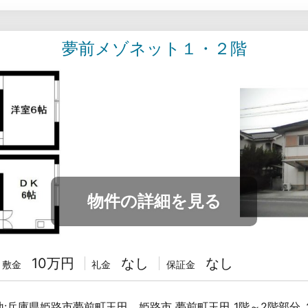
夢前メゾネット１・２階
物件の詳細を見る
10万円
なし
なし
敷金
礼金
保証金
地:兵庫県姫路市夢前町玉田 姫路市 夢前町玉田 1階～2階部分 