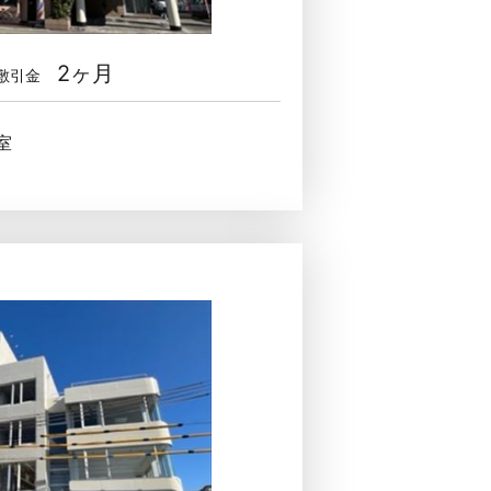
2ヶ月
敷引金
室