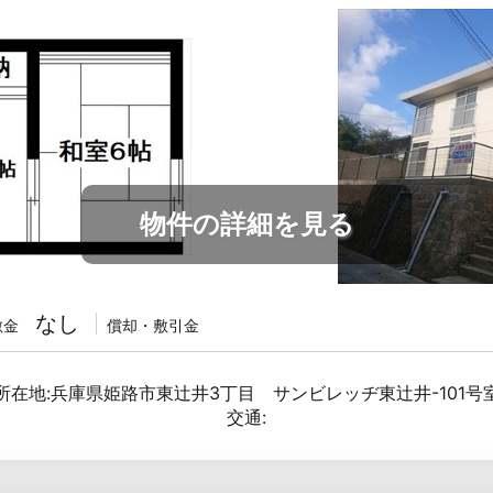
物件の詳細を見る
なし
敷金
償却・敷引金
所在地:兵庫県姫路市東辻井3丁目 サンビレッヂ東辻井-101号
交通: