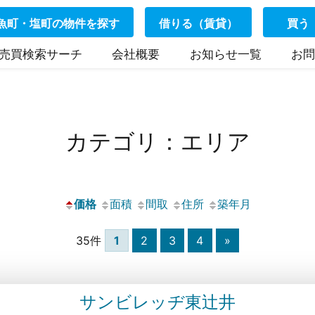
魚町・塩町の物件を探す
借りる（賃貸）
買う
売買検索サーチ
会社概要
お知らせ一覧
お問
カテゴリ：エリア
価格
面積
間取
住所
築年月
35件
1
2
3
4
»
サンビレッヂ東辻井