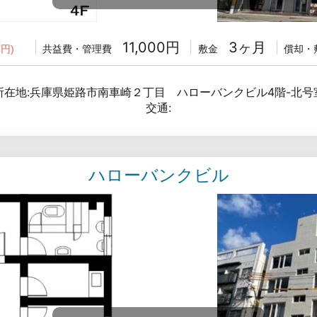
11,000円
3ヶ月
共益費・管理費
敷金
償却・
円)
所在地:兵庫県姫路市南車崎２丁目 ハローバンクビル4階-北号
交通:
ハローバンクビル