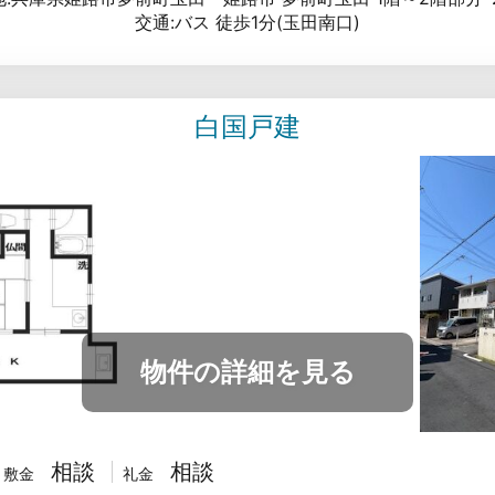
交通:バス 徒歩1分(玉田南口)
白国戸建
物件の詳細を見る
相談
相談
敷金
礼金