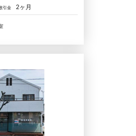
2ヶ月
敷引金
室