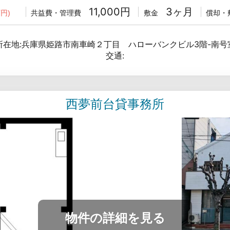
11,000円
3ヶ月
共益費・管理費
敷金
償却・
円)
所在地:兵庫県姫路市南車崎２丁目 ハローバンクビル3階-南号
交通:
西夢前台貸事務所
物件の詳細を見る