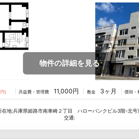
物件の詳細を見る
11,000円
3ヶ月
共益費・管理費
敷金
償却・
円)
所在地:兵庫県姫路市南車崎２丁目 ハローバンクビル3階-北号
交通: