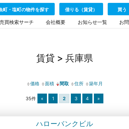
魚町・塩町の物件を探す
借りる（賃貸）
買う
売買検索サーチ
会社概要
お知らせ一覧
お問
賃貸 > 兵庫県
価格
面積
間取
住所
築年月
35件
«
1
2
3
4
»
ハローバンクビル