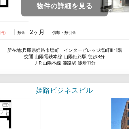
物件の詳細を見る
2ヶ月
敷金
償却・敷引金
円)
所在地:兵庫県姫路市塩町 インタービレッジ塩町Ⅲ⁻1階
交通:山陽電鉄本線 山陽姫路駅 徒歩8分
ＪＲ山陽本線 姫路駅 徒歩11分
姫路ビジネスビル