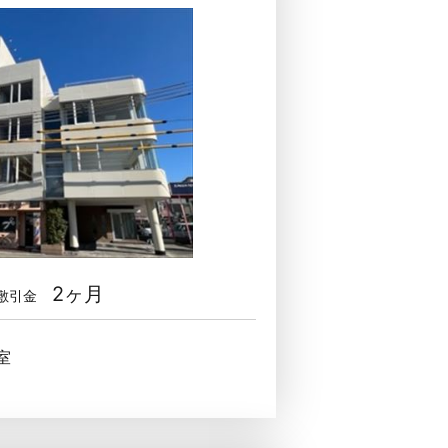
2ヶ月
敷引金
室