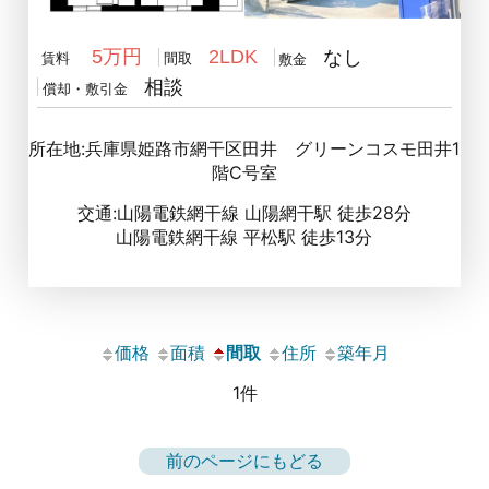
5万円
2LDK
なし
賃料
間取
敷金
相談
償却・敷引金
所在地:兵庫県姫路市網干区田井 グリーンコスモ田井1
階C号室
交通:山陽電鉄網干線 山陽網干駅 徒歩28分
山陽電鉄網干線 平松駅 徒歩13分
価格
面積
間取
住所
築年月
1件
前のページにもどる