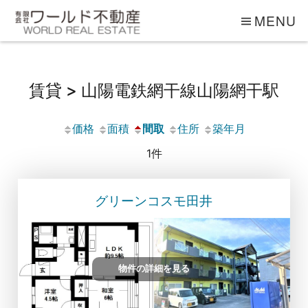
MENU
賃貸 > 山陽電鉄網干線山陽網干駅
価格
面積
間取
住所
築年月
1件
グリーンコスモ田井
物件の詳細を見る