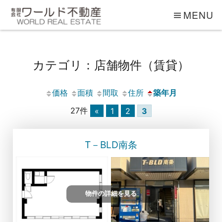
MENU
カテゴリ：店舗物件（賃貸）
価格
面積
間取
住所
築年月
27件
«
1
2
3
T－BLD南条
物件の詳細を見る