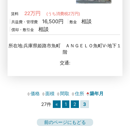
22万円
(うち消費税2万円)
賃料
16,500円
相談
共益費・管理費
敷金
相談
償却・敷引金
所在地:兵庫県姫路市魚町 ＡＮＧＥＬＯ魚町Ⅴ-地下１
階
交通:
価格
面積
間取
住所
築年月
27件
«
1
2
3
前のページにもどる