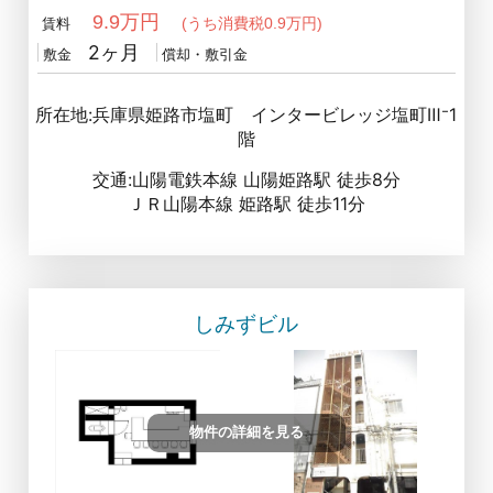
9.9万円
(うち消費税0.9万円)
賃料
2ヶ月
敷金
償却・敷引金
所在地:兵庫県姫路市塩町 インタービレッジ塩町Ⅲ⁻1
階
交通:山陽電鉄本線 山陽姫路駅 徒歩8分
ＪＲ山陽本線 姫路駅 徒歩11分
しみずビル
物件の詳細を見る