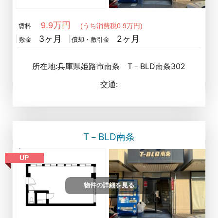
9.9万円
(うち消費税0.9万円)
賃料
3ヶ月
2ヶ月
敷金
償却・敷引金
所在地:兵庫県姫路市南条 T－BLD南条302
交通:
T－BLD南条
UP
物件の詳細を見る