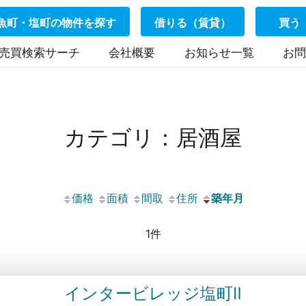
魚町・塩町の物件を探す
借りる（賃貸）
買う
売買検索サーチ
会社概要
お知らせ一覧
お問
カテゴリ：居酒屋
価格
面積
間取
住所
築年月
1件
インタービレッジ塩町Ⅱ