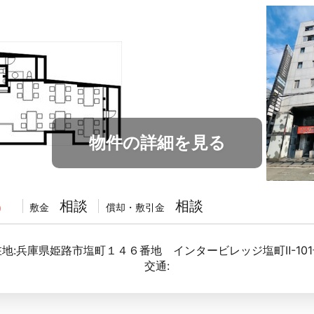
物件の詳細を見る
相談
相談
敷金
償却・敷引金
)
地:兵庫県姫路市塩町１４６番地 インタービレッジ塩町Ⅱ-10
交通: