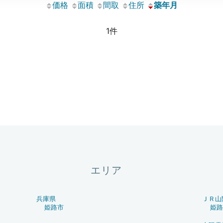
価格
面積
間取
住所
築年月
1件
エリア
兵庫県
ＪＲ山
姫路市
姫路