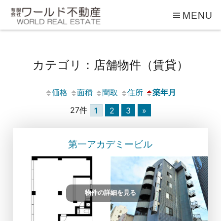
MENU
カテゴリ：店舗物件（賃貸）
価格
面積
間取
住所
築年月
27件
1
2
3
»
第一アカデミービル
物件の詳細を見る