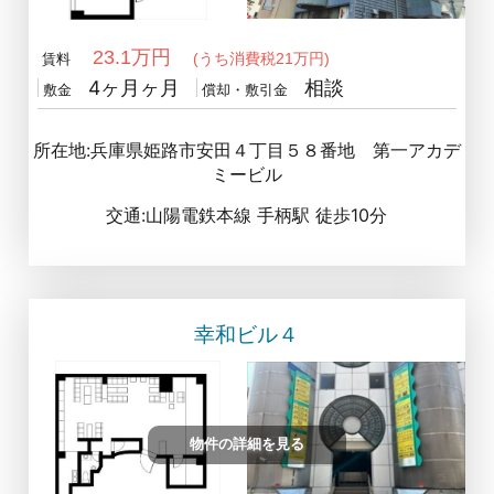
23.1万円
(うち消費税21万円)
賃料
4ヶ月ヶ月
相談
敷金
償却・敷引金
所在地:兵庫県姫路市安田４丁目５８番地 第一アカデ
ミービル
交通:山陽電鉄本線 手柄駅 徒歩10分
幸和ビル４
物件の詳細を見る