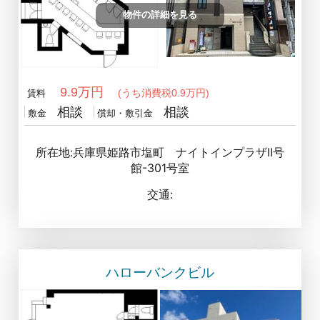
物件の詳細を見る
9.9万円
(うち消費税0.9万円)
賃料
相談
相談
敷金
償却・敷引金
所在地:兵庫県姫路市塩町 ナイトインプラザⅡ号
館-301号室
交通:
ハローバンクビル