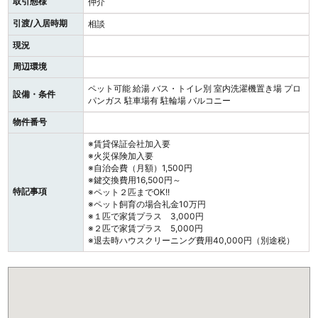
取引態様
仲介
引渡/入居時期
相談
現況
周辺環境
ペット可能
給湯
バス・トイレ別
室内洗濯機置き場
プロ
設備・条件
パンガス
駐車場有
駐輪場
バルコニー
物件番号
※賃貸保証会社加入要
※火災保険加入要
※自治会費（月額）1,500円
※鍵交換費用16,500円～
特記事項
※ペット２匹までOK!!
※ペット飼育の場合礼金10万円
※１匹で家賃プラス 3,000円
※２匹で家賃プラス 5,000円
※退去時ハウスクリーニング費用40,000円（別途税）