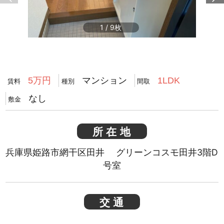
1
/
9
マンション
5万円
1LDK
賃料
種別
間取
なし
敷金
所在地
兵庫県姫路市網干区田井 グリーンコスモ田井3階D
号室
交通