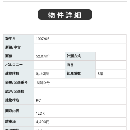
物件詳細
築年月
1997/05
新築/中古
面積
計測方式
52.07m²
バルコニー
向き
建物階数
部屋階数
地上3階
3階
部屋/区画番号
３階Ｄ号
総戸/区画数
建物構造
RC
間取内容
1LDK
駐車場
4,400円