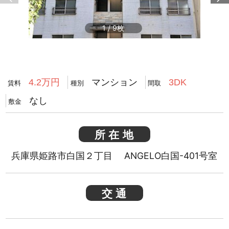
1
/
9
マンション
4.2万円
3DK
賃料
種別
間取
なし
敷金
所在地
兵庫県姫路市白国２丁目 ANGELO白国-401号室
交通