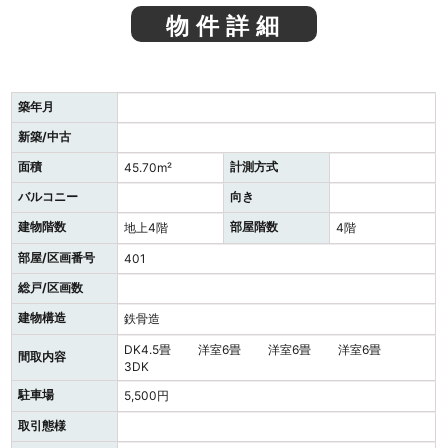
物件詳細
築年月
新築/中古
面積
計測方式
45.70m²
バルコニー
向き
建物階数
部屋階数
地上4階
4階
部屋/区画番号
401
総戸/区画数
建物構造
鉄骨造
DK4.5畳 洋室6畳 洋室6畳 洋室6畳
間取内容
3DK
駐車場
5,500円
取引態様