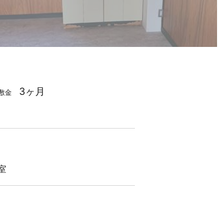
3ヶ月
敷金
室