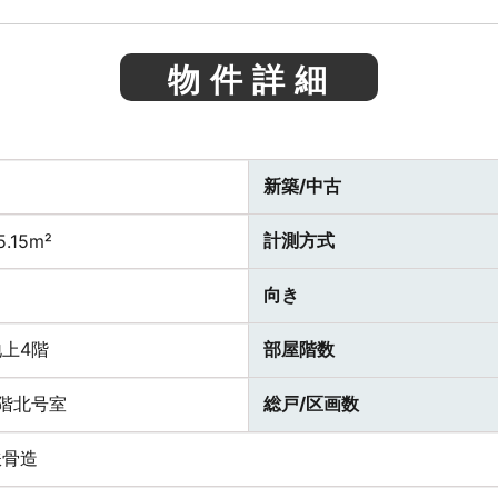
物件詳細
新築/中古
計測方式
5.15m²
向き
地上4階
部屋階数
4階北号室
総戸/区画数
鉄骨造