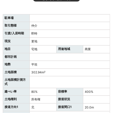
駐車場
取引態様
仲介
引渡/入居時期
即時
現況
更地
地目
用途地域
宅地
商業
都市計画
地勢
平坦
土地面積
302.94m²
土地面積計測方
式
建ぺい率
容積率
80%
400%
土地権利
接道状況
所有権
接道方向1
接道間口1
北
20.0m