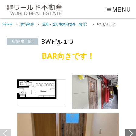
MENU
Home
賃貸物件
魚町・塩町事業用物件（賃貸）
BWビル１０
BWビル１０
店舗(建一部)
BAR向きです！