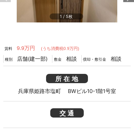
1
/
5
9.9万円
(うち消費税0.9万円)
賃料
店舗(建一部)
相談
相談
種別
敷金
償却・敷引金
所在地
兵庫県姫路市塩町 BWビル10-1階1号室
交通