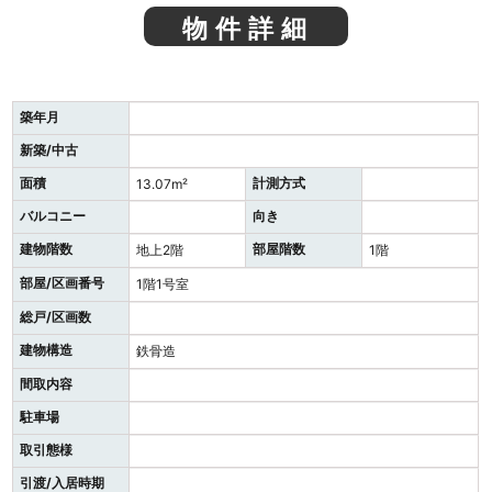
物件詳細
築年月
新築/中古
面積
計測方式
13.07m²
バルコニー
向き
建物階数
部屋階数
地上2階
1階
部屋/区画番号
1階1号室
総戸/区画数
建物構造
鉄骨造
間取内容
駐車場
取引態様
引渡/入居時期